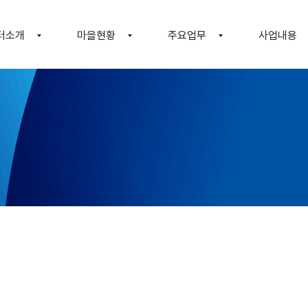
터소개
마을현황
주요업무
사업내용
의