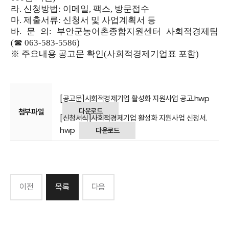
라
.
신청방법
:
이메일
,
팩스
,
방문접수
마
.
제출서류
:
신청서 및 사업계획서 등
바
.
문 의
:
부안군농어촌종합지원센터 사회적경제팀
(
☎
063-583-5586)
※
주요내용 공고문 확인
(
사회적경제기업표 포함
)
[공고문]사회적경제기업 활성화 지원사업 공고.hwp
다운로드
첨부파일
[신청서식]사회적경제기업 활성화 지원사업 신청서.
hwp
다운로드
이전
목록
다음