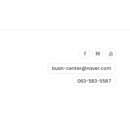
buan-center@naver.com
Copy to clipboard
063-583-5587
Copied !