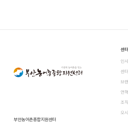
센
인
센
브
연
조
오
부안농어촌종합지원센터